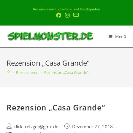
Rezensionen zu Karten- und Brettspielen
Menü
Rezension „Casa Grande“
>
Rezensionen
>
Rezension „Casa Grande“
Rezension „Casa Grande“
dirk.trefzger@gmx.de
Dezember 27, 2018