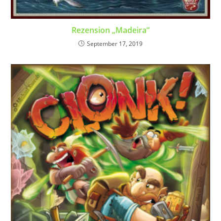
Rezension „Madeira“
September 17, 2019