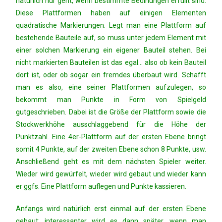
natürlich nur geht, wenn bestimmte Bedinungen erfüllt sind.
Diese Plattformen haben auf einigen Elementen
quadratische Markierungen. Legt man eine Plattform auf
bestehende Bauteile auf, so muss unter jedem Element mit
einer solchen Markierung ein eigener Bauteil stehen. Bei
nicht markierten Bauteilen ist das egal… also ob kein Bauteil
dort ist, oder ob sogar ein fremdes überbaut wird. Schafft
man es also, eine seiner Plattformen aufzulegen, so
bekommt man Punkte in Form von Spielgeld
gutgeschrieben. Dabei ist die Größe der Plattform sowie die
Stockwerkhöhe ausschlaggebend für die Höhe der
Punktzahl. Eine 4er-Plattform auf der ersten Ebene bringt
somit 4 Punkte, auf der zweiten Ebene schon 8 Punkte, usw.
Anschließend geht es mit dem nächsten Spieler weiter.
Wieder wird gewürfelt, wieder wird gebaut und wieder kann
er ggfs. Eine Plattform auflegen und Punkte kassieren.
Anfangs wird natürlich erst einmal auf der ersten Ebene
gebaut; interessanter wird es dann später, wenn man