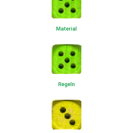
Material
Regeln