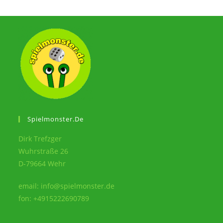
Spielmonster.de
Dirk Trefzger
Wuhrstraße 26
D-79664 Wehr
email: info@spielmonster.de
fon: +4915222690789