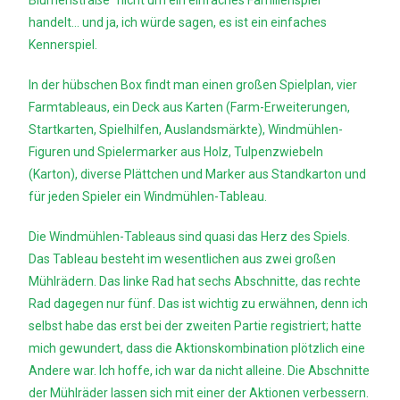
Blumenstraße“ nicht um ein einfaches Familienspiel
handelt… und ja, ich würde sagen, es ist ein einfaches
Kennerspiel.
In der hübschen Box findt man einen großen Spielplan, vier
Farmtableaus, ein Deck aus Karten (Farm-Erweiterungen,
Startkarten, Spielhilfen, Auslandsmärkte), Windmühlen-
Figuren und Spielermarker aus Holz, Tulpenzwiebeln
(Karton), diverse Plättchen und Marker aus Standkarton und
für jeden Spieler ein Windmühlen-Tableau.
Die Windmühlen-Tableaus sind quasi das Herz des Spiels.
Das Tableau besteht im wesentlichen aus zwei großen
Mühlrädern. Das linke Rad hat sechs Abschnitte, das rechte
Rad dagegen nur fünf. Das ist wichtig zu erwähnen, denn ich
selbst habe das erst bei der zweiten Partie registriert; hatte
mich gewundert, dass die Aktionskombination plötzlich eine
Andere war. Ich hoffe, ich war da nicht alleine. Die Abschnitte
der Mühlräder lassen sich mit einer der Aktionen verbessern.