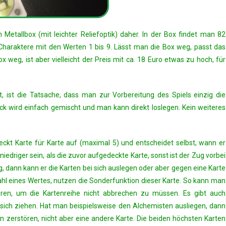
etallbox (mit leichter Reliefoptik) daher. In der Box findet man 82
t Charaktere mit den Werten 1 bis 9. Lässt man die Box weg, passt das
x weg, ist aber vielleicht der Preis mit ca. 18 Euro etwas zu hoch, für
t, ist die Tatsache, dass man zur Vorbereitung des Spiels einzig die
ck wird einfach gemischt und man kann direkt loslegen. Kein weiteres
deckt Karte für Karte auf (maximal 5) und entscheidet selbst, wann er
driger sein, als die zuvor aufgedeckte Karte, sonst ist der Zug vorbei
tig, dann kann er die Karten bei sich auslegen oder aber gegen eine Karte
ahl eines Wertes, nutzen die Sonderfunktion dieser Karte. So kann man
eren, um die Kartenreihe nicht abbrechen zu müssen. Es gibt auch
 sich ziehen. Hat man beispielsweise den Alchemisten ausliegen, dann
n zerstören, nicht aber eine andere Karte. Die beiden höchsten Karten