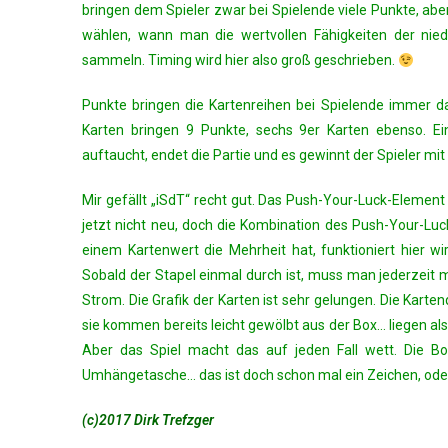
bringen dem Spieler zwar bei Spielende viele Punkte, abe
wählen, wann man die wertvollen Fähigkeiten der nied
sammeln. Timing wird hier also groß geschrieben.
Punkte bringen die Kartenreihen bei Spielende immer da
Karten bringen 9 Punkte, sechs 9er Karten ebenso. Ei
auftaucht, endet die Partie und es gewinnt der Spieler mi
Mir gefällt „iSdT“ recht gut. Das Push-Your-Luck-Element
jetzt nicht neu, doch die Kombination des Push-Your-Lu
einem Kartenwert die Mehrheit hat, funktioniert hier w
Sobald der Stapel einmal durch ist, muss man jederzeit
Strom. Die Grafik der Karten ist sehr gelungen. Die Karten
sie kommen bereits leicht gewölbt aus der Box… liegen als
Aber das Spiel macht das auf jeden Fall wett. Die Bo
Umhängetasche… das ist doch schon mal ein Zeichen, od
(c)2017 Dirk Trefzger