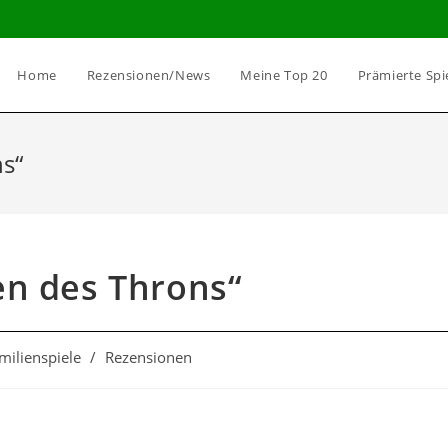
Home
Rezensionen/News
Meine Top 20
Prämierte Spi
s“
en des Throns“
milienspiele
/
Rezensionen