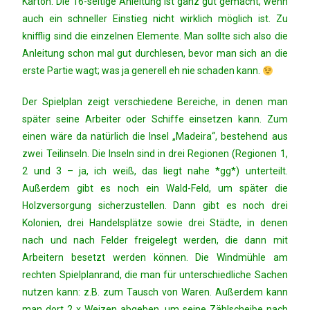
Karton. Die 16-seitige Anleitung ist ganz gut gemacht, wenn
auch ein schneller Einstieg nicht wirklich möglich ist. Zu
knifflig sind die einzelnen Elemente. Man sollte sich also die
Anleitung schon mal gut durchlesen, bevor man sich an die
erste Partie wagt; was ja generell eh nie schaden kann.
Der Spielplan zeigt verschiedene Bereiche, in denen man
später seine Arbeiter oder Schiffe einsetzen kann. Zum
einen wäre da natürlich die Insel „Madeira“, bestehend aus
zwei Teilinseln. Die Inseln sind in drei Regionen (Regionen 1,
2 und 3 – ja, ich weiß, das liegt nahe *gg*) unterteilt.
Außerdem gibt es noch ein Wald-Feld, um später die
Holzversorgung sicherzustellen. Dann gibt es noch drei
Kolonien, drei Handelsplätze sowie drei Städte, in denen
nach und nach Felder freigelegt werden, die dann mit
Arbeitern besetzt werden können. Die Windmühle am
rechten Spielplanrand, die man für unterschiedliche Sachen
nutzen kann: z.B. zum Tausch von Waren. Außerdem kann
man dort 2 x Weizen abgeben, um seine Zählscheibe nach