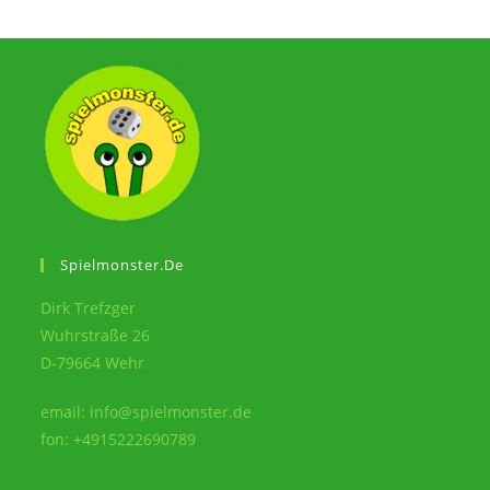
Spielmonster.de
Dirk Trefzger
Wuhrstraße 26
D-79664 Wehr
email: info@spielmonster.de
fon: +4915222690789