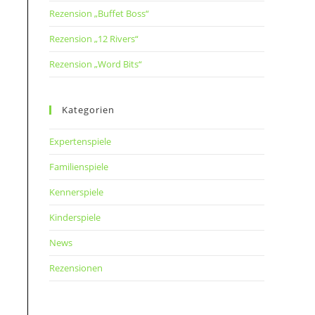
Rezension „Buffet Boss“
Rezension „12 Rivers“
Rezension „Word Bits“
Kategorien
Expertenspiele
Familienspiele
Kennerspiele
Kinderspiele
News
Rezensionen