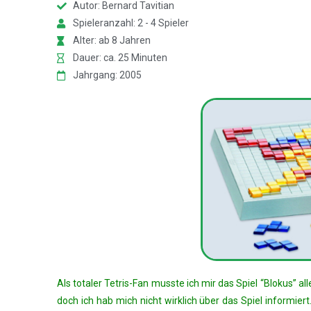
Autor: Bernard Tavitian
Spieleranzahl: 2 - 4 Spieler
Alter: ab 8 Jahren
Dauer: ca. 25 Minuten
Jahrgang: 2005
Als totaler Tetris-Fan musste ich mir das Spiel “Blokus” a
doch ich hab mich nicht wirklich über das Spiel informiert