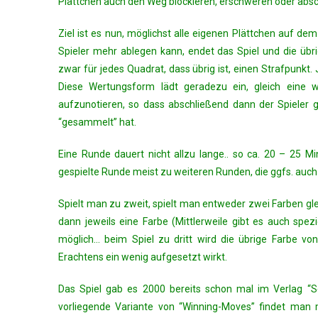
Plättchen auch den Weg blockieren, erschweren oder abs
Ziel ist es nun, möglichst alle eigenen Plättchen auf dem
Spieler mehr ablegen kann, endet das Spiel und die übr
zwar für jedes Quadrat, dass übrig ist, einen Strafpunkt.
Diese Wertungsform lädt geradezu ein, gleich eine
aufzunotieren, so dass abschließend dann der Spieler
“gesammelt” hat.
Eine Runde dauert nicht allzu lange.. so ca. 20 – 25 
gespielte Runde meist zu weiteren Runden, die ggfs. auc
Spielt man zu zweit, spielt man entweder zwei Farben gleic
dann jeweils eine Farbe (Mittlerweile gibt es auch spez
möglich… beim Spiel zu dritt wird die übrige Farbe v
Erachtens ein wenig aufgesetzt wirkt.
Das Spiel gab es 2000 bereits schon mal im Verlag “Sek
vorliegende Variante von “Winning-Moves” findet man m