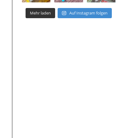
Mehr laden
Auf Instagram folgen