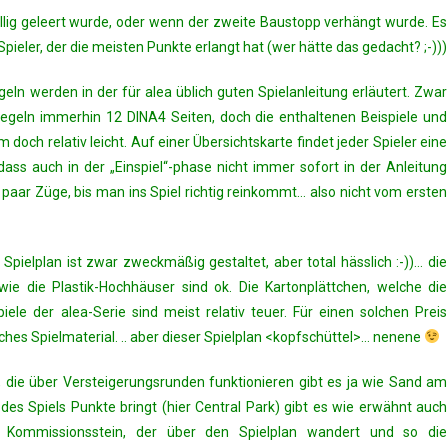
llig geleert wurde, oder wenn der zweite Baustopp verhängt wurde. Es
eler, der die meisten Punkte erlangt hat (wer hätte das gedacht? ;-)))
eln werden in der für alea üblich guten Spielanleitung erläutert. Zwar
egeln immerhin 12 DINA4 Seiten, doch die enthaltenen Beispiele und
 relativ leicht. Auf einer Übersichtskarte findet jeder Spieler eine
s auch in der „Einspiel“-phase nicht immer sofort in der Anleitung
aar Züge, bis man ins Spiel richtig reinkommt… also nicht vom ersten
er Spielplan ist zwar zweckmäßig gestaltet, aber total hässlich :-))… die
ie die Plastik-Hochhäuser sind ok. Die Kartonplättchen, welche die
iele der alea-Serie sind meist relativ teuer. Für einen solchen Preis
es Spielmaterial. .. aber dieser Spielplan <kopfschüttel>… nenene
le, die über Versteigerungsrunden funktionieren gibt es ja wie Sand am
es Spiels Punkte bringt (hier Central Park) gibt es wie erwähnt auch
 Kommissionsstein, der über den Spielplan wandert und so die