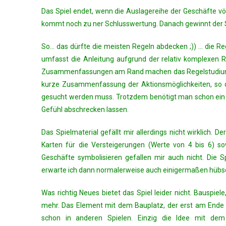
Das Spiel endet, wenn die Auslagereihe der Geschäfte vö
kommt noch zu ner Schlusswertung. Danach gewinnt der Spi
So… das dürfte die meisten Regeln abdecken ;)) … die Reg
umfasst die Anleitung aufgrund der relativ komplexen R
Zusammenfassungen am Rand machen das Regelstudium doch
kurze Zusammenfassung der Aktionsmöglichkeiten, so das
gesucht werden muss. Trotzdem benötigt man schon ein p
Gefühl abschrecken lassen.
Das Spielmaterial gefällt mir allerdings nicht wirklich. D
Karten für die Versteigerungen (Werte von 4 bis 6) sow
Geschäfte symbolisieren gefallen mir auch nicht. Die Sp
erwarte ich dann normalerweise auch einigermaßen hübsch
Was richtig Neues bietet das Spiel leider nicht. Bauspie
mehr. Das Element mit dem Bauplatz, der erst am Ende d
schon in anderen Spielen. Einzig die Idee mit dem