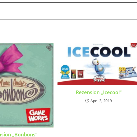
Rezension „Icecool“
April 3, 2019
nsion „Bonbons“