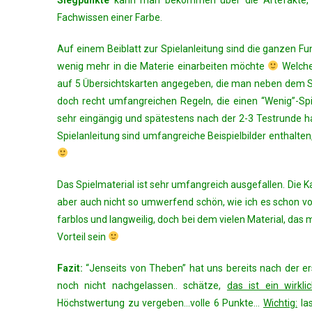
Fachwissen einer Farbe.
Auf einem Beiblatt zur Spielanleitung sind die ganzen F
wenig mehr in die Materie einarbeiten möchte
Welche
auf 5 Übersichtskarten angegeben, die man neben dem Spie
doch recht umfangreichen Regeln, die einen “Wenig”-Spi
sehr eingängig und spätestens nach der 2-3 Testrunde h
Spielanleitung sind umfangreiche Beispielbilder enthalten,
Das Spielmaterial ist sehr umfangreich ausgefallen. Die Ka
aber auch nicht so umwerfend schön, wie ich es schon von
farblos und langweilig, doch bei dem vielen Material, da
Vorteil sein
Fazit:
“Jenseits von Theben” hat uns bereits nach der er
noch nicht nachgelassen.. schätze,
das ist ein wirkl
Höchstwertung zu vergeben…volle 6 Punkte…
Wichtig:
las