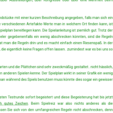
undstücke mit einer kurzen Beschreibung angegeben, falls man sich ein
 verschiedenen Artefakte-Werte man in welchem Ort finden kann, ist
lplan bereitlegen kann. Die Spielanleitung ist ziemlich gut. Trotz der
eler gegebenenfalls ein wenig abschrecken könnten, sind die Regeln
at man die Regeln drin und es macht einfach einen Riesenspaß. In der
 die eigentlich keine Fragen offen lassen.. zumindest war es bei uns so
rten und die Plättchen sind sehr zweckmäßig gestaltet.. nicht hässlich,
 anderen Spielen kenne. Der Spielplan wirkt in seiner Grafik ein wenig
s man während des Spiels benutzen muss könnte dies sogar ein gewisser
sten Testrunde sofort begeistert und diese Begeisterung hat bis jetzt
ich gutes Zeichen
. Beim Spielreiz war also nichts anderes als die
sen Sie sich von den umfangreichen Regeln nicht abschrecken, denn