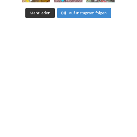
Mehr laden
Auf Instagram folgen