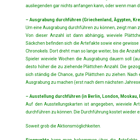
ausliegenden gar nichts anfangen kann, oder wenn man 
– Ausgrabung durchführen (Griechenland, Ägypten, Kre
Um eine Ausgrabung durchführen zu können, zeigt man zue
Von dieser Anzahl ist dann abhängig, wieviele Plätt
Säckchen befinden sich die Artefakte sowie eine gewisse 
Chronokels. Dort dreht man so lange weiter, bis die Anza
Spieler wieviele Wochen die Ausgrabung dauern soll (au
desto höher die zu ziehende Plättchen-Anzahl. Die gezo
sich ständig die Chance, gute Plättchen zu ziehen. Nach 
Ausgrabung zu machen (erst nach dem nächsten Jahreswec
– Ausstellung durchführen (in Berlin, London, Moskau,
Auf den Ausstellungskarten ist angegeben, wieviele A
durchführen zu können. Die Durchführung kostet wieder e
Soweit grob die Aktionsmöglichkeiten.
Siegpunkte
kann man bekommen über die Artefakte, ü