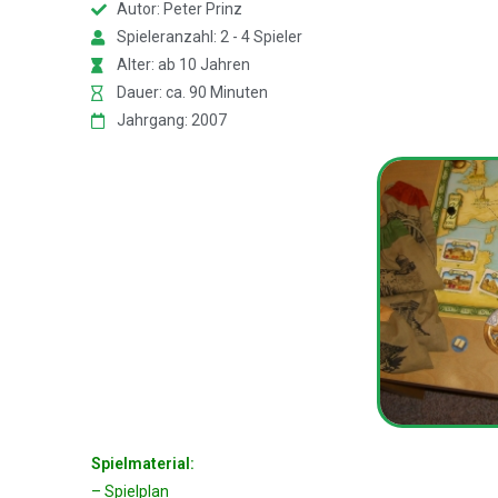
Autor: Peter Prinz
Spieleranzahl: 2 - 4 Spieler
Alter: ab 10 Jahren
Dauer: ca. 90 Minuten
Jahrgang: 2007
Spielmaterial:
– Spielplan