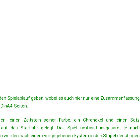
den Spielablauf geben, wobei es auch hier nur eine Zusammenfassung
 DinA4-Seiten.
gen, einen Zeitstein seiner Farbe, ein Chronokel und einen Satz
 auf das Startjahr gelegt. Das Spiel umfasst insgesamt je nach
rten werden nach einem vorgegebenen System in den Stapel der übrigen