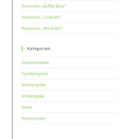
Rezension „Buffet Boss“
Rezension „12 Rivers“
Rezension „Word Bits“
Kategorien
Expertenspiele
Familienspiele
Kennerspiele
Kinderspiele
News
Rezensionen