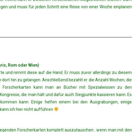
en und muss für jeden Schritt eine Reise von einer Woche einplanen
aris, Rom oder Wien)
rte und nimmt diese auf die Hand. Er muss zuvor allerdings zu diesem
 dort hin zu gelangen. Anschließend bezahlt er die Anzahl Wochen, die
 Forscherkarten kann man an Bücher mit Spezialwissen zu den
ongresse, die man hält und dafür auch Siegpunkte kassieren kann. Es
bekommen kann. Einige helfen einem bei den Ausgrabungen, einige
 kann ich hier nicht aufführen
usliegenden Forscherkarten komplett auszutauschen.. wenn man mit den