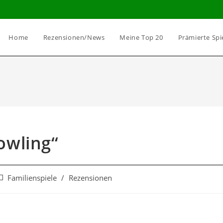
Home
Rezensionen/News
Meine Top 20
Prämierte Spi
owling“
Familienspiele
/
Rezensionen