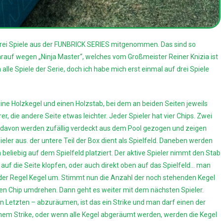
 drei Spiele aus der FUNBRICK SERIES mitgenommen. Das sind so
arauf wegen „Ninja Master“, welches vom Großmeister Reiner Knizia ist
lle Spiele der Serie, doch ich habe mich erst einmal auf drei Spiele
ine Holzkegel und einen Holzstab, bei dem an beiden Seiten jeweils
r, die andere Seite etwas leichter. Jeder Spieler hat vier Chips. Zwei
i davon werden zufällig verdeckt aus dem Pool gezogen und zeigen
pieler aus. der untere Teil der Box dient als Spielfeld. Daneben werden
beliebig auf dem Spielfeld platziert. Der aktive Spieler nimmt den Stab
f auf die Seite klopfen, oder auch direkt oben auf das Spielfeld… man
in der Regel Kegel um. Stimmt nun die Anzahl der noch stehenden Kegel
esen Chip umdrehen. Dann geht es weiter mit dem nächsten Spieler.
en Letzten – abzuräumen, ist das ein Strike und man darf einen der
inem Strike, oder wenn alle Kegel abgeräumt werden, werden die Kegel