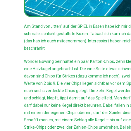
Am Stand von „itten“ auf der SPIEL in Essen habe ich mir
schmale, schlicht gestaltete Boxen. Tatsächlich kam ich d
(das hab ich auch mitgenommen). Interessiert haben mich a
beschränkt.
Wonder Bowling beinhaltet ein paar Karton-Chips, zehn kle
eine Holzkugel angebracht ist. Die eine Seite etwas schwere
davon sind Chips für Strikes (dazu komme ich noch), zwe
Werte von 2 bis 9. Die vier Chips liegen sichtbar vor dem S
noch sechs verdeckte Chips gelegt. Die zehn Kegel werden 
und schlägt, klopft, tippt damit auf das Spielfeld. Man dar
darf dabei nur keine Kegel direkt berühren. Dabei fallen 
mit einem der eigenen Chips überein, darf der Spieler di
Schafft man es, mit einem Schlag alle Kegel – bis auf ein
Strike-Chips oder zwei der Zahlen-Chips umdrehen. Bei e