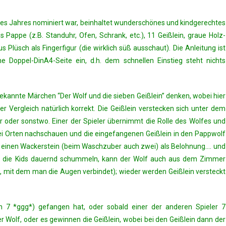
des Jahres nominiert war, beinhaltet wunderschönes und kindgerechtes
 Pappe (z.B. Standuhr, Ofen, Schrank, etc.), 11 Geißlein, graue Holz-
Plüsch als Fingerfigur (die wirklich süß ausschaut). Die Anleitung ist
Doppel-DinA4-Seite ein, d.h. dem schnellen Einstieg steht nichts
bekannte Märchen “Der Wolf und die sieben Geißlein” denken, wobei hier
er Vergleich natürlich korrekt. Die Geißlein verstecken sich unter dem
r oder sonstwo. Einer der Spieler übernimmt die Rolle des Wolfes und
zwei Orten nachschauen und die eingefangenen Geißlein in den Pappwolf
ten einen Wackerstein (beim Waschzuber auch zwei) als Belohnung…. und
enn die Kids dauernd schummeln, kann der Wolf auch aus dem Zimmer
l, mit dem man die Augen verbindet); wieder werden Geißlein versteckt
ch 7 *ggg*) gefangen hat, oder sobald einer der anderen Spieler 7
Wolf, oder es gewinnen die Geißlein, wobei bei den Geißlein dann der