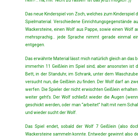
nein?… na, mit “Nicht zu fassen” ist das jetzt möglich :))
Das neue Kinderspiel von Zoch, welches zum Kinderspiel 
Spielmaterial. Verschiedene Einrichtungsgegenstände aus
Wackersteine, einen Wolf aus Pappe, sowie einen Wolf aus 
mehrsprachig… jede Sprache nimmt gerade einmal eine 
entgegen.
Das erwähnte Material lässt mich natürlich gleich an das 
immerhin 11 Geißlein im Spiel sind; aber ansonsten ist d
Bett, in der Standuhr, im Schrank, unter dem Waschzube
versucht nun, die Geißlein zu finden. Der Wolf darf an 
werfen. Die Spieler der nicht erwischten Geißlein erhal
weiter geht’s. Der Wolf schließt wieder die Augen (w
geschickt werden, oder man “arbeitet” halt mit nem Scha
und wieder sucht der Wolf.
Das Spiel endet, sobald der Wolf 7 Geißlein (also do
Wackersteine sammeln konnte. Entweder gewinnt also der 