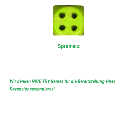
Spielreiz
Wir danken NICE TRY Games für die Bereitstellung eines
Rezensionsexemplares!