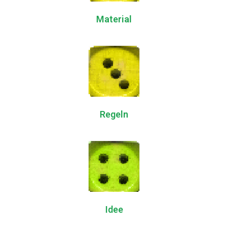
Material
Regeln
Idee