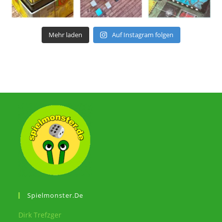
Mehr laden
Auf Instagram folgen
Spielmonster.de
Dirk Trefzger