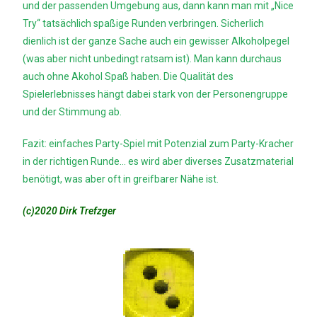
und der passenden Umgebung aus, dann kann man mit „Nice
Try“ tatsächlich spaßige Runden verbringen. Sicherlich
dienlich ist der ganze Sache auch ein gewisser Alkoholpegel
(was aber nicht unbedingt ratsam ist). Man kann durchaus
auch ohne Akohol Spaß haben. Die Qualität des
Spielerlebnisses hängt dabei stark von der Personengruppe
und der Stimmung ab.
Fazit: einfaches Party-Spiel mit Potenzial zum Party-Kracher
in der richtigen Runde… es wird aber diverses Zusatzmaterial
benötigt, was aber oft in greifbarer Nähe ist.
(c)2020 Dirk Trefzger