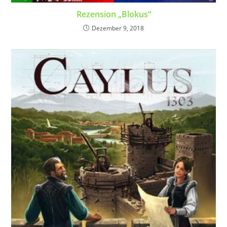
Rezension „Blokus“
Dezember 9, 2018