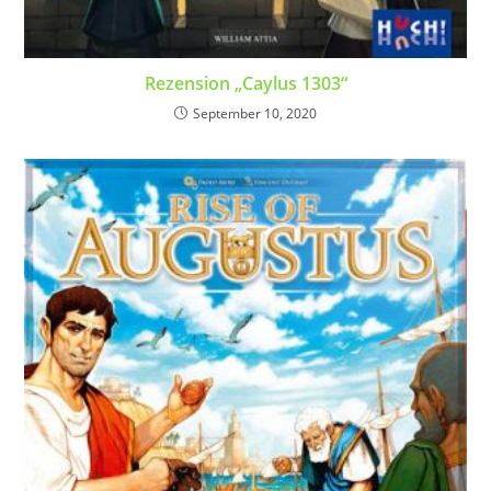
Rezension „Caylus 1303“
September 10, 2020