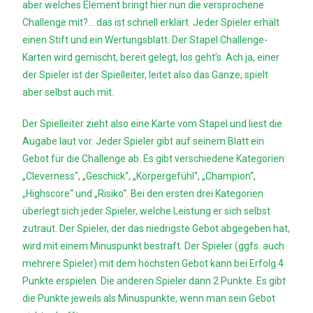
aber welches Element bringt hier nun die versprochene
Challenge mit?… das ist schnell erklärt. Jeder Spieler erhält
einen Stift und ein Wertungsblatt. Der Stapel Challenge-
Karten wird gemischt, bereit gelegt, los geht’s. Ach ja, einer
der Spieler ist der Spielleiter, leitet also das Ganze, spielt
aber selbst auch mit.
Der Spielleiter zieht also eine Karte vom Stapel und liest die
Augabe laut vor. Jeder Spieler gibt auf seinem Blatt ein
Gebot für die Challenge ab. Es gibt verschiedene Kategorien:
„Cleverness“, „Geschick“, „Körpergefühl“, „Champion“,
„Highscore“ und „Risiko“. Bei den ersten drei Kategorien
überlegt sich jeder Spieler, welche Leistung er sich selbst
zutraut. Der Spieler, der das niedrigste Gebot abgegeben hat,
wird mit einem Minuspunkt bestraft. Der Spieler (ggfs. auch
mehrere Spieler) mit dem höchsten Gebot kann bei Erfolg 4
Punkte erspielen. Die anderen Spieler dann 2 Punkte. Es gibt
die Punkte jeweils als Minuspunkte, wenn man sein Gebot