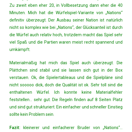
Zu zweit eben eher 20, in Vollbesetzung dann eher die 40
Minuten. Mich hat die Würfelspiel-Variante von „Nations“
definitiv überzeugt. Der Ausbau seiner Nation ist natürlich
nicht so komplex wie bei „Nations“, der Glücksanteil ist durch
die Würfel auch relativ hoch, trotzdem macht das Spiel sehr
viel Spaß und die Partien waren meist recht spannend und
umkämpft.
Materialmäßig hat mich das Spiel auch überzeugt. Die
Plättchen sind stabil und sie lassen sich gut in der Box
verstauen. Ok, die Spielertableaus und die Spielpläne sind
nicht sooooo dick, doch die Qualität ist ok. Sehr toll sind die
enthaltenen Würfel. Ich konnte keine Materialfehler
feststellen… sehr gut. Die Regeln finden auf 8 Seiten Platz
und sind gut strukturiert. Ein einfacher und schneller Einstieg
sollte kein Problem sein.
Fazit:
kleinerer und einfacherer Bruder von „Nations“…