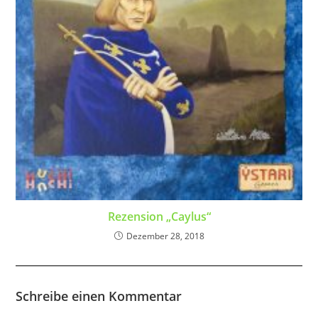
Rezension „Caylus“
Dezember 28, 2018
Schreibe einen Kommentar