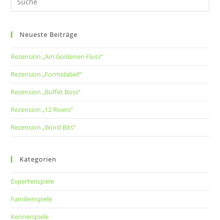
Neueste Beiträge
Rezension „Am Goldenen Fluss“
Rezension „Formidabel!“
Rezension „Buffet Boss“
Rezension „12 Rivers“
Rezension „Word Bits“
Kategorien
Expertenspiele
Familienspiele
Kennerspiele