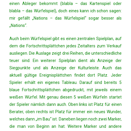
einen Ableger bekommt (blabla – das Kartenspiel oder
blabla – das Würfelspiel), doch eines kann ich schon sagen:
mir gefällt „Nations – das Würfelspiel“ sogar besser als
„Nations“.
Auch beim Würfelspiel gibt es einen zentralen Spielplan, auf
dem die Fortschrittsplättchen jedes Zeitalters zum Verkauf
ausliegen. Die Auslage zeigt drei Reihen, die unterschiedliche
teuer sind. Ein weiterer Spielplan dient als Anzeige der
Siegpunkte und als Anzeige der Kulturleiste. Auch das
aktuell gültige Ereignisplättchen findet dort Platz. Jeder
Spieler erhält ein eigenes Tableau. Darauf sind bereits 5
blaue Fortschrittsplättchen abgedruckt, mit jeweils einem
weißen Würfel. Mit genau diesen 5 weißen Würfeln startet
der Spieler nämlich dann auch. Oben links ist Platz für einen
Berater, oben rechts ist Platz für immer ein neues Wunder,
welches dann „im Bau“ ist. Daneben liegen noch zwei Marker,
die man von Beginn an hat. Weitere Marker und andere