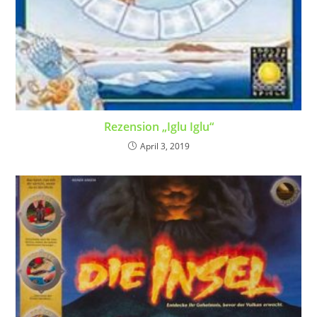
Rezension „Iglu Iglu“
April 3, 2019