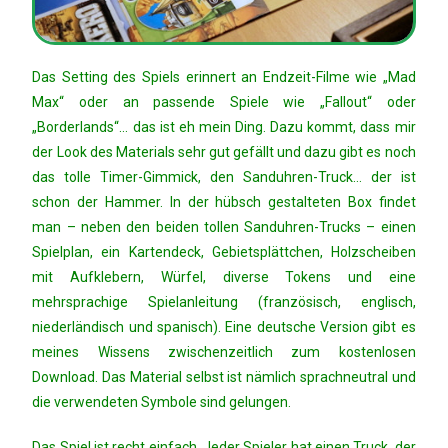
Das Setting des Spiels erinnert an Endzeit-Filme wie „Mad
Max“ oder an passende Spiele wie „Fallout“ oder
„Borderlands“… das ist eh mein Ding. Dazu kommt, dass mir
der Look des Materials sehr gut gefällt und dazu gibt es noch
das tolle Timer-Gimmick, den Sanduhren-Truck… der ist
schon der Hammer. In der hübsch gestalteten Box findet
man – neben den beiden tollen Sanduhren-Trucks – einen
Spielplan, ein Kartendeck, Gebietsplättchen, Holzscheiben
mit Aufklebern, Würfel, diverse Tokens und eine
mehrsprachige Spielanleitung (französisch, englisch,
niederländisch und spanisch). Eine deutsche Version gibt es
meines Wissens zwischenzeitlich zum kostenlosen
Download. Das Material selbst ist nämlich sprachneutral und
die verwendeten Symbole sind gelungen.
Das Spiel ist recht einfach. Jeder Spieler hat einen Truck, der