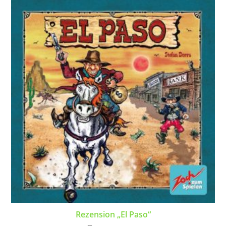
Rezension „El Paso“