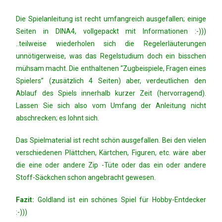
Die Spielanleitung ist recht umfangreich ausgefallen; einige
Seiten in DINA4, vollgepackt mit Informationen :-)))
..teilweise wiederholen sich die Regelerläuterungen
unnötigerweise, was das Regelstudium doch ein bisschen
mühsam macht. Die enthaltenen “Zugbeispiele, Fragen eines
Spielers” (zusätzlich 4 Seiten) aber, verdeutlichen den
Ablauf des Spiels innerhalb kurzer Zeit (hervorragend).
Lassen Sie sich also vom Umfang der Anleitung nicht
abschrecken; es lohnt sich.
Das Spielmaterial ist recht schön ausgefallen. Bei den vielen
verschiedenen Plättchen, Kärtchen, Figuren, etc. wäre aber
die eine oder andere Zip -Tüte oder das ein oder andere
Stoff-Säckchen schon angebracht gewesen.
Fazit:
Goldland ist ein schönes Spiel für Hobby-Entdecker
:-)))