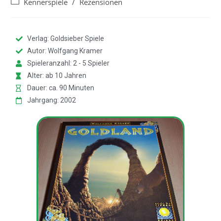
Kennerspiele
/
Rezensionen
Verlag: Goldsieber Spiele
Autor: Wolfgang Kramer
Spieleranzahl: 2 - 5 Spieler
Alter: ab 10 Jahren
Dauer: ca. 90 Minuten
Jahrgang: 2002