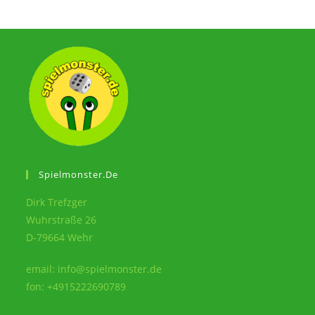
Spielmonster.de
Dirk Trefzger
Wuhrstraße 26
D-79664 Wehr
email: info@spielmonster.de
fon: +4915222690789