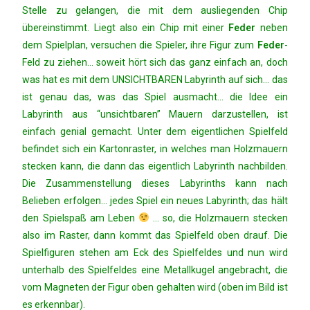
Stelle zu gelangen, die mit dem ausliegenden Chip
übereinstimmt. Liegt also ein Chip mit einer
Feder
neben
dem Spielplan, versuchen die Spieler, ihre Figur zum
Feder
-
Feld zu ziehen… soweit hört sich das ganz einfach an, doch
was hat es mit dem UNSICHTBAREN Labyrinth auf sich… das
ist genau das, was das Spiel ausmacht… die Idee ein
Labyrinth aus “unsichtbaren” Mauern darzustellen, ist
einfach genial gemacht. Unter dem eigentlichen Spielfeld
befindet sich ein Kartonraster, in welches man Holzmauern
stecken kann, die dann das eigentlich Labyrinth nachbilden.
Die Zusammenstellung dieses Labyrinths kann nach
Belieben erfolgen… jedes Spiel ein neues Labyrinth; das hält
den Spielspaß am Leben
… so, die Holzmauern stecken
also im Raster, dann kommt das Spielfeld oben drauf. Die
Spielfiguren stehen am Eck des Spielfeldes und nun wird
unterhalb des Spielfeldes eine Metallkugel angebracht, die
vom Magneten der Figur oben gehalten wird (oben im Bild ist
es erkennbar).