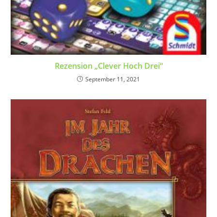
Rezension „Clever Hoch Drei“
September 11, 2021