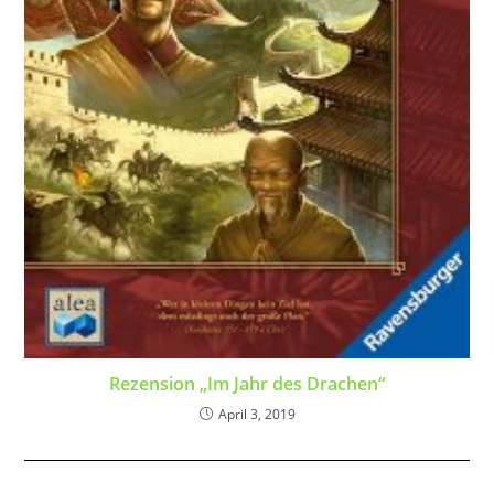
Rezension „Im Jahr des Drachen“
April 3, 2019