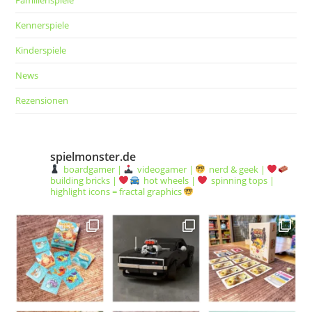
Familienspiele
Kennerspiele
Kinderspiele
News
Rezensionen
spielmonster.de
boardgamer |
videogamer |
nerd & geek |
building bricks |
hot wheels |
spinning tops |
highlight icons = fractal graphics