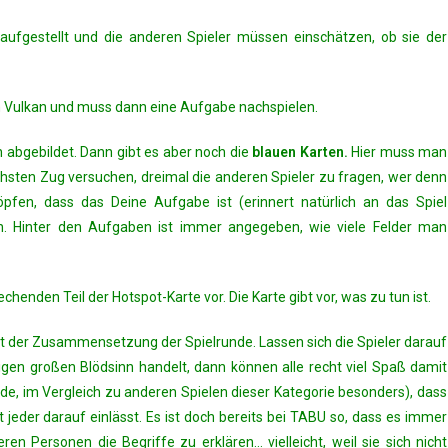
ufgestellt und die anderen Spieler müssen einschätzen, ob sie der
m Vulkan und muss dann eine Aufgabe nachspielen.
n abgebildet. Dann gibt es aber noch die
blauen Karten.
Hier muss man
hsten Zug versuchen, dreimal die anderen Spieler zu fragen, wer denn
öpfen, dass das Deine Aufgabe ist (erinnert natürlich an das Spiel
en. Hinter den Aufgaben ist immer angegeben, wie viele Felder man
enden Teil der Hotspot-Karte vor. Die Karte gibt vor, was zu tun ist.
it der Zusammensetzung der Spielrunde. Lassen sich die Spieler darauf
zigen großen Blödsinn handelt, dann können alle recht viel Spaß damit
nde, im Vergleich zu anderen Spielen dieser Kategorie besonders), dass
ht jeder darauf einlässt. Es ist doch bereits bei TABU so, dass es immer
eren Personen die Begriffe zu erklären… vielleicht, weil sie sich nicht