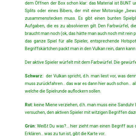
dem Öffnen der Box schon klar: das Material ist BUNT un
Splits oder eines Bibers, der mit einer Motorsäge „bew
zusammenstecken muss. Es gibt einen bunten Spielpl
Aufgaben, die es zu absolvieren gilt. Den Farbwürfel, die
braucht man noch (ok, das hätte man auch noch mit rein pac
das ganze Spiel für alle Spieler, entsprechende Hotspo
Begriffskärtchen packt man in den Vulkan rein, dann kann 
Der aktive Spieler würfelt mit dem Farbwürfel. Die gewürfelt
Schwarz:
der Vulkan spricht, d.h. man liest vor, was de
muss zurückfahren… das war es dann hier auch schon… al
welche die Spielrunde auflockern sollen.
Rot:
keine Miene verziehen, d.h. man muss eine Sanduhr la
versuchen, den aktiven Spieler mit witzigen Begriffen daz
Grün:
Weißt Du was?… hier zieht man einen Begriff aus 
Erklären… was zu tun ist, gibt die Karte vor.