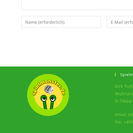
Spiel
Dirk Tref
Wuhrstr
D-79664
email: i
fon: +49