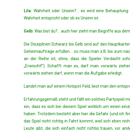
Lila:
Wahrheit oder Unsinn?… es wird eine Behauptung a
Wahrheit entspricht oder ob es Unsinn ist.
Gelb:
Was bist du?… auch hier zieht man Begriffe aus de
Die Disziplinen Schwarz bis Gelb sind auf den Hauptkarte
Geheimaufträge erfüllen…. so muss man z.B. bis zum näc
an der Reihe ist, ohne, dass die Spieler Verdacht sch
„Erwischt!“). Schafft man es, darf man vorwärts zieh
vorwärts ziehen darf, wenn man die Aufgabe erledigt.
Landet man auf einem Hotspot-Feld, liest man den entsprech
Erfahrungsgemäß steht und fällt ein solches Partyspiel m
ein, dass es sich bei diesem Spiel wirklich um einen ein
haben. Trotzdem besteht aber hier die Gefahr (und ich fi
das Spiel nicht richtig in Fahrt kommt, weil sich eben nic
Leute gibt, die sich einfach nicht richtig trauen, vor and