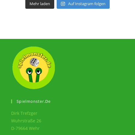
Mehr laden
Auf Instagram folgen
Spielmonster.de
Dirk Trefzger
Wuhrstraße 26
D-79664 Wehr