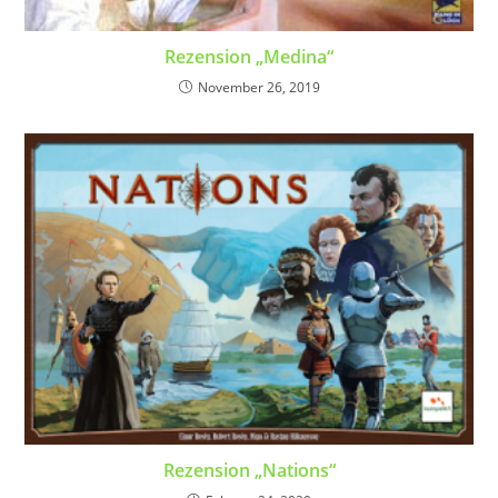
Rezension „Medina“
November 26, 2019
Rezension „Nations“