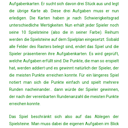
Aufgabenkarten. Er sucht sich davon drei Stück aus und legt
die übrige Karte ab. Diese drei Aufgaben muss er nun
erledigen. Die Karten haben je nach Schwierigkeitsgrad
unterschiedliche Wertigkeiten. Nun erhält jeder Spieler noch
seine 10 Spielsteine (also die in seiner Farbe). Reihum
werden die Spielsteine auf dem Spielplan eingesetzt. Sobald
alle Felder des Rasters belegt sind, endet das Spiel und die
Spieler präsentieren ihre Aufgabenkarten. Es wird geprüft,
welche Aufgaben erfüllt sind. Die Punkte, die man so erspielt
hat, werden addiert und es gewinnt natürlich der Spieler, der
die meisten Punkte erreichen konnte. Für ein längeres Spiel
notiert man sich die Punkte einfach und spielt mehrere
Runden nacheinander… dann würde der Spieler gewinnen,
der nach der vereinbarten Rundenanzahl die meisten Punkte
erreichen konnte.
Das Spiel beschränkt sich also auf das Ablegen der
Spielsteine. Man muss dabei die eigenen Aufgaben im Blick