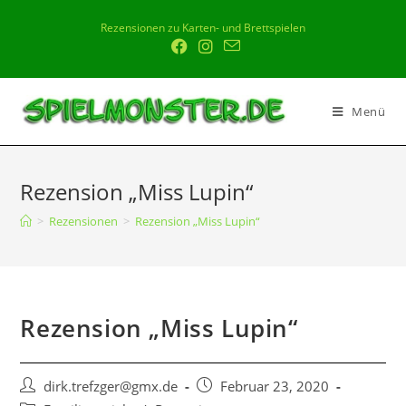
Rezensionen zu Karten- und Brettspielen
Menü
Rezension „Miss Lupin“
>
Rezensionen
>
Rezension „Miss Lupin“
Rezension „Miss Lupin“
dirk.trefzger@gmx.de
Februar 23, 2020