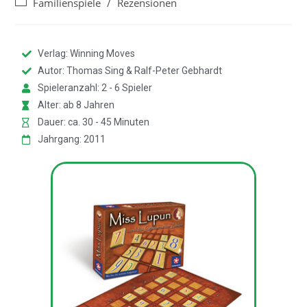
Familienspiele
/
Rezensionen
Verlag: Winning Moves
Autor: Thomas Sing & Ralf-Peter Gebhardt
Spieleranzahl: 2 - 6 Spieler
Alter: ab 8 Jahren
Dauer: ca. 30 - 45 Minuten
Jahrgang: 2011