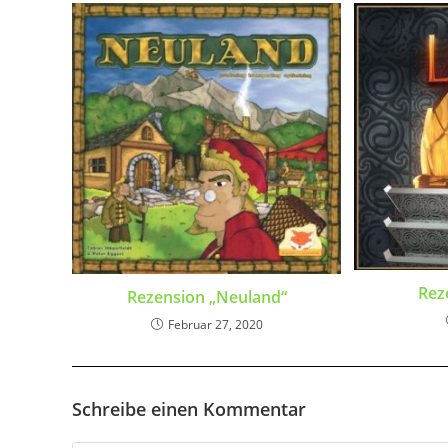
Rez
Rezension „Neuland“
Februar 27, 2020
Schreibe einen Kommentar