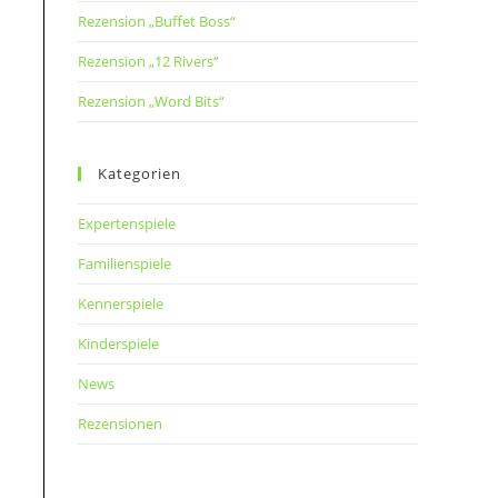
Rezension „Buffet Boss“
Rezension „12 Rivers“
Rezension „Word Bits“
Kategorien
Expertenspiele
Familienspiele
Kennerspiele
Kinderspiele
News
Rezensionen