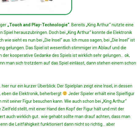
rger
„Touch and Play-Technologie“
. Bereits „King Arthur“ nutzte eine
on Spiel herauszubringen. Doch bei „King Arthur“ konnte die Elektronik
ie sieht es nun bei „Die Insel“ aus. Ich muss sagen, bei „Die Insel“ ist
ung gelungen. Das Spiel ist wesentlich stimmiger im Ablauf und die
em der kooperative Gedanke des Spiels ist wirklich sehr gelungen… ok,
nn man sich trotzdem auf das Spiel einlässt, dann stehen einem schon
 hier nur ein kurzer Überblick: Der Spielplan zeigt eine Insel, in dessen
s, eben die Elektronik, beherbergt
Jeder Spieler erhält eine Spielfigur
an mit seiner Figur besuchen kann. Wie auch schon bei „King Arthur“
elfeld stellt, mit einer Hand den Kopf der Figur hält und mit der
ert auch wirklich gut.. wie gehabt sollte man drauf achten, dass man
n die Leitfähigkeit funktioniert dann nicht so richtig… aber