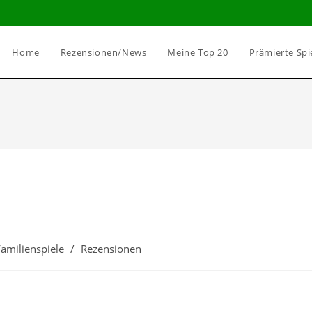
Home
Rezensionen/News
Meine Top 20
Prämierte Spi
Familienspiele
/
Rezensionen