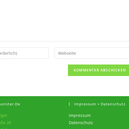
monster.de
Impressum + Datenschutz
zger
Impressum
aße 26
Datenschutz