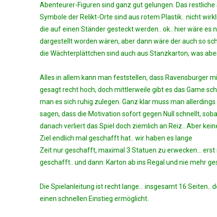
Abenteurer-Figuren sind ganz gut gelungen. Das restliche Sp
Symbole der Relikt-Orte sind aus rotem Plastik.. nicht wir
die auf einen Ständer gesteckt werden.. ok.. hier wäre e
dargestellt worden wären, aber dann wäre der auch so scho
die Wächterplättchen sind auch aus Stanzkarton, was aber
Alles in allem kann man feststellen, dass Ravensburger mit „
gesagt recht hoch, doch mittlerweile gibt es das Game sc
man es sich ruhig zulegen. Ganz klar muss man allerdings
sagen, dass die Motivation sofort gegen Null schnellt, sob
danach verliert das Spiel doch ziemlich an Reiz.. Aber kei
Ziel endlich mal geschafft hat.. wir haben es lange
Zeit nur geschafft, maximal 3 Statuen zu erwecken… erst na
geschafft.. und dann: Karton ab ins Regal und nie mehr ge
Die Spielanleitung ist recht lange… insgesamt 16 Seiten.. d
einen schnellen Einstieg ermöglicht.