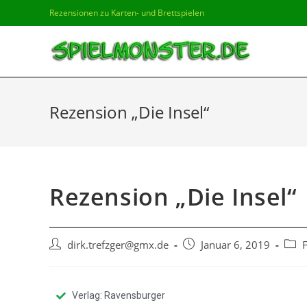
Rezensionen zu Karten- und Brettspielen
Rezension „Die Insel“
Rezension „Die Insel“
dirk.trefzger@gmx.de
Januar 6, 2019
Verlag: Ravensburger