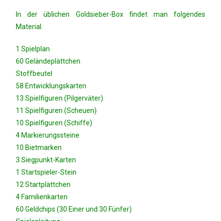
In der üblichen Goldsieber-Box findet man folgendes
Material.
1 Spielplan
60 Geländeplättchen
Stoffbeutel
58 Entwicklungskarten
13 Spielfiguren (Pilgerväter)
11 Spielfiguren (Scheuen)
10 Spielfiguren (Schiffe)
4 Markierungssteine
10 Bietmarken
3 Siegpunkt-Karten
1 Startspieler-Stein
12 Startplättchen
4 Familienkarten
60 Geldchips (30 Einer und 30 Fünfer)