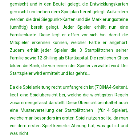
gemischt und in den Beutel gelegt, die Entwicklungskarten
gemischt und neben dem Spielplan bereit gelegt. Außerdem
werden die drei Siegpunkt-Karten und die Markierungssteine
(unnötig) bereit gelegt. Jeder Spieler erhält nun eine
Familienkarte. Diese legt er offen vor sich hin, damit die
Mitspieler erkennen können, welcher Farbe er angehört.
Zudem erhält jeder Spieler die 3 Startplättchen seiner
Familie sowie 12 Shilling als Startkapital. Die restlichen Chips
bilden die Bank, die von einem der Spieler verwaltet wird. Der
Startspieler wird ermittelt und los geht’s…
Da die Spielanleitung recht umfangreich ist (7 DINA4-Seiten),
liegt eine Spielübersicht bei, welche die wichtigsten Regeln
zusammengefasst darstellt. Diese Übersicht beinhaltet auch
eine Musterverteilung der Startplättchen (für 4 Spieler),
welche man besonders im ersten Spiel nutzen sollte, da man
vor dem ersten Spiel keinerlei Ahnung hat, was gut ist und
was nicht.