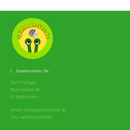
Spielmonster.de
Dirk Trefzger
Wuhrstraße 26
D-79664 Wehr
email: info@spielmonster.de
fon: +4915222690789