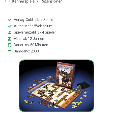
Kennerspiele
/
Rezensionen
Verlag: Goldsieber Spiele
Autor: Moon/Weissblum
Spieleranzahl: 3 - 4 Spieler
Alter: ab 12 Jahren
Dauer: ca. 60 Minuten
Jahrgang: 2003