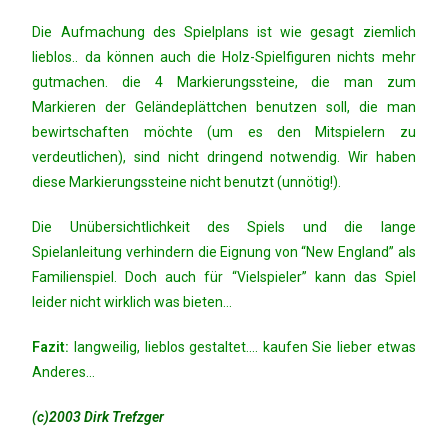
Die Aufmachung des Spielplans ist wie gesagt ziemlich
lieblos.. da können auch die Holz-Spielfiguren nichts mehr
gutmachen. die 4 Markierungssteine, die man zum
Markieren der Geländeplättchen benutzen soll, die man
bewirtschaften möchte (um es den Mitspielern zu
verdeutlichen), sind nicht dringend notwendig. Wir haben
diese Markierungssteine nicht benutzt (unnötig!).
Die Unübersichtlichkeit des Spiels und die lange
Spielanleitung verhindern die Eignung von “New England” als
Familienspiel. Doch auch für “Vielspieler” kann das Spiel
leider nicht wirklich was bieten…
Fazit:
langweilig, lieblos gestaltet…. kaufen Sie lieber etwas
Anderes…
(c)2003 Dirk Trefzger