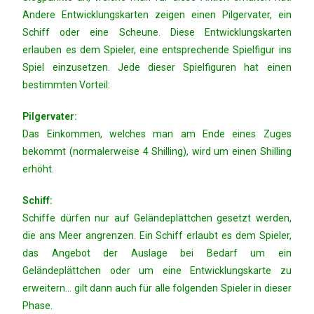
Andere Entwicklungskarten zeigen einen Pilgervater, ein
Schiff oder eine Scheune. Diese Entwicklungskarten
erlauben es dem Spieler, eine entsprechende Spielfigur ins
Spiel einzusetzen. Jede dieser Spielfiguren hat einen
bestimmten Vorteil:
Pilgervater:
Das Einkommen, welches man am Ende eines Zuges
bekommt (normalerweise 4 Shilling), wird um einen Shilling
erhöht.
Schiff:
Schiffe dürfen nur auf Geländeplättchen gesetzt werden,
die ans Meer angrenzen. Ein Schiff erlaubt es dem Spieler,
das Angebot der Auslage bei Bedarf um ein
Geländeplättchen oder um eine Entwicklungskarte zu
erweitern… gilt dann auch für alle folgenden Spieler in dieser
Phase.