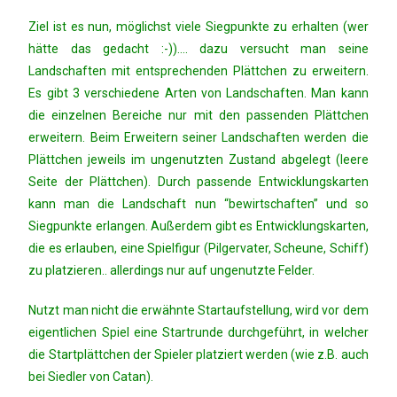
Ziel ist es nun, möglichst viele Siegpunkte zu erhalten (wer
hätte das gedacht :-))…. dazu versucht man seine
Landschaften mit entsprechenden Plättchen zu erweitern.
Es gibt 3 verschiedene Arten von Landschaften. Man kann
die einzelnen Bereiche nur mit den passenden Plättchen
erweitern. Beim Erweitern seiner Landschaften werden die
Plättchen jeweils im ungenutzten Zustand abgelegt (leere
Seite der Plättchen). Durch passende Entwicklungskarten
kann man die Landschaft nun “bewirtschaften” und so
Siegpunkte erlangen. Außerdem gibt es Entwicklungskarten,
die es erlauben, eine Spielfigur (Pilgervater, Scheune, Schiff)
zu platzieren.. allerdings nur auf ungenutzte Felder.
Nutzt man nicht die erwähnte Startaufstellung, wird vor dem
eigentlichen Spiel eine Startrunde durchgeführt, in welcher
die Startplättchen der Spieler platziert werden (wie z.B. auch
bei Siedler von Catan).