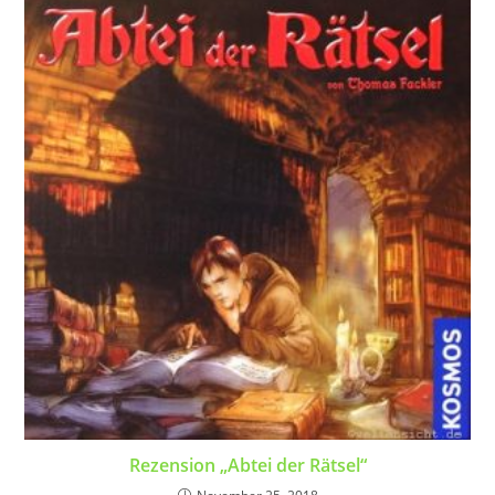
Rezension „Abtei der Rätsel“